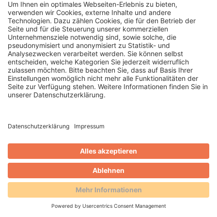
18.11.2021 -
Die AVS GmbH ist jetzt offizielles
Fördermitglied beim Deutschen Tourismusverbandes e.V.
(DTV) und untermauert damit die bisherige
Zusammenarbeit. Mit ihren…
WEITERLESEN
Blog