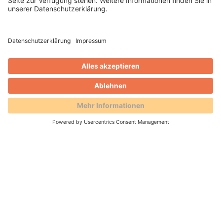
089 547265-16
Sebastian.Erb@irs-consult.de