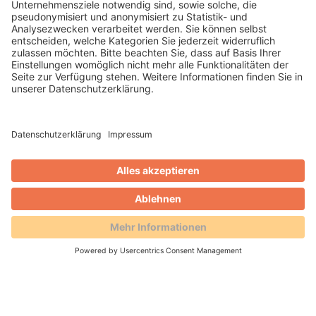
Sebastian Erb
Blog
Gästekarte im Erzgebirge neu
gedacht: Digital, einfach,
effizient