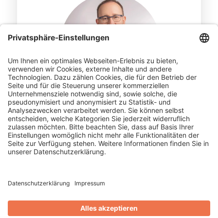
Kontakt