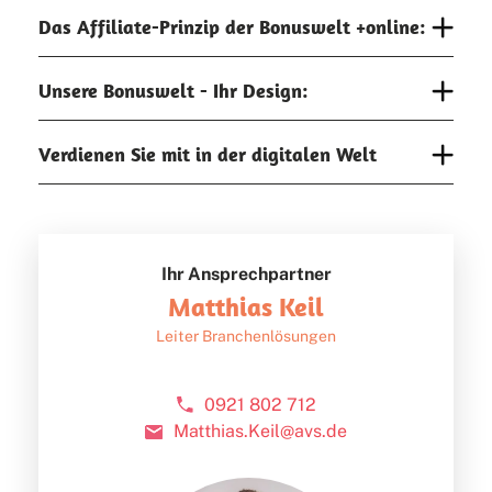
Das Affiliate-Prinzip der Bonuswelt +online:
Unsere Bonuswelt - Ihr Design:
Verdienen Sie mit in der digitalen Welt
Ihr Ansprechpartner
Matthias Keil
Leiter Branchenlösungen
0921 802 712
Matthias.Keil@avs.de