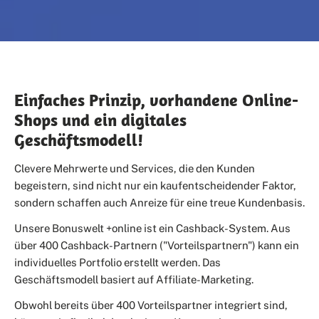
Einfaches Prinzip, vorhandene Online-
Shops und ein digitales
Geschäftsmodell!
Clevere Mehrwerte und Services, die den Kunden
begeistern, sind nicht nur ein kaufentscheidender Faktor,
sondern schaffen auch Anreize für eine treue Kundenbasis.
Unsere Bonuswelt +online ist ein Cashback-System. Aus
über 400 Cashback-Partnern ("Vorteilspartnern") kann ein
individuelles Portfolio erstellt werden. Das
Geschäftsmodell basiert auf Affiliate-Marketing.
Obwohl bereits über 400 Vorteilspartner integriert sind,