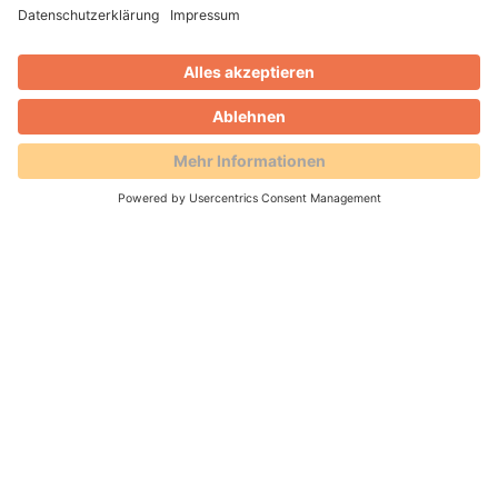
Erfolgreich und effizient Kunden
und Mitarbeiter binden
Wir machen das für Sie! Von der Karte oder Mobile-
Lösung über die Erfassung am
POS
sowie die
Abrechnungs- und
Clearingsprozesse
entwickeln und
betreiben wir Ihr digitales
Loyalty-
und
Gutscheinsystem.