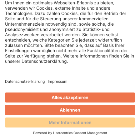
Sebastian Erb
Teamleiter Consulting Touristik
089 547265-16
Sebastian.Erb@irs-consult.de