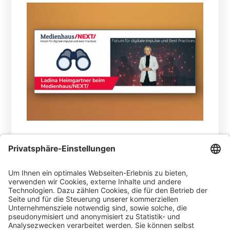
30.04.2026 -
Wofür brauchen Menschen
Medien in Zukunft überhaupt noch? Dieser
Frage ging Ladina Heimgartner, Head Media
Ringier, CEO Ringier Medien Schweiz und
Mitglied des Group Executive Board, in ihrer
Keynote nach – und setzte damit einen der
wichtigsten Impulse des Tages.