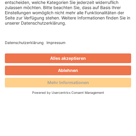
WEITERLESEN
Matthias Keil
Blog
GenZ verstehen: Deep Talk