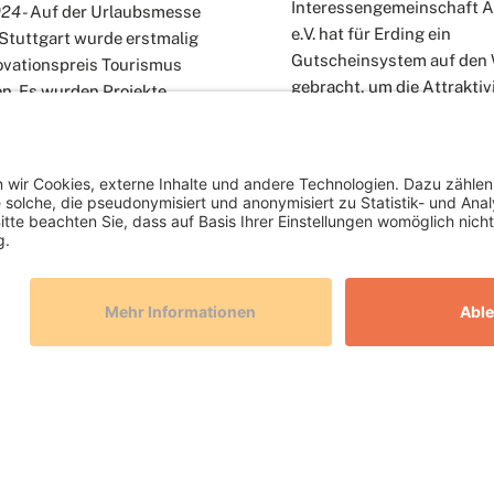
Interessengemeinschaft 
024
- Auf der Urlaubsmesse
e.V. hat für Erding ein
Stuttgart wurde erstmalig
Gutscheinsystem auf den
ovationspreis Tourismus
gebracht, um die Attraktiv
en. Es wurden Projekte
lokalen Wirtschaft zu stär
 die die Verbindung
en…
WEITERLESEN
ERLESEN
Blog
wäsche, lokale
News im