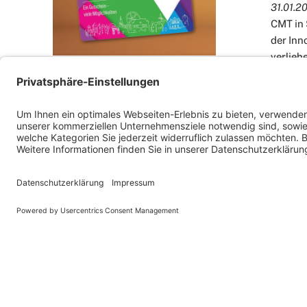
31.01.2
CMT in 
der Inn
verlieh
geehrt,
18.03.2024 -
Entdecken Sie
zwisch
"StattGehalt": Ein innovatives
Konzept, das Unternehmen dabei
unterstützt, Mitarbeiter zu
WEIT
belohnen, die lokale Wirtschaft zu
stärken und eine…
WEITERLESEN
Blog
Blog
Bargeldlos Parken in
Geld