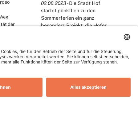
Ardeo
02.08.2023 -
Die Stadt Hof
startet pünktlich zu den
 Weg
Sommerferien ein ganz
ität der
besonders Projekt: die Hofer
ken.
KidsCard.
WEITERLESEN