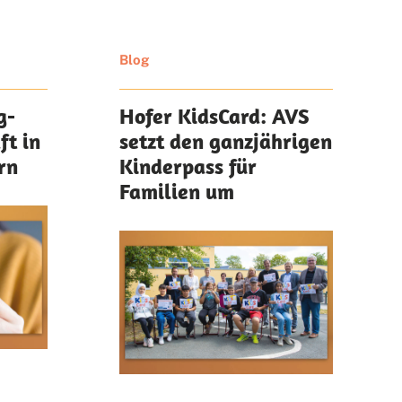
Blog
g-
Hofer KidsCard: AVS
ft in
setzt den ganzjährigen
rn
Kinderpass für
Familien um