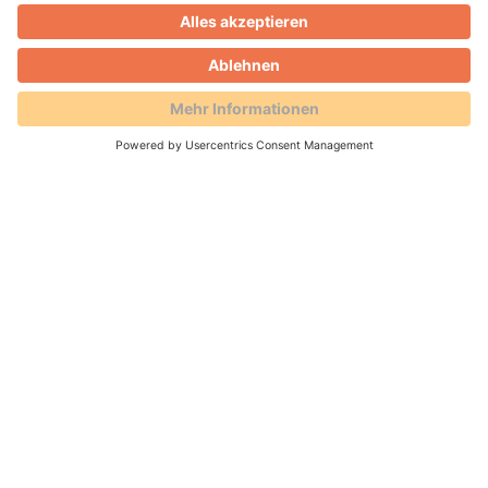
Thomas Leitmannstetter
Blog
Aus Frequenz wird Erlebnis:
Innenstadt neu gedacht
25.03.2026 -
Mit City-Gutschein, Jobkarte und