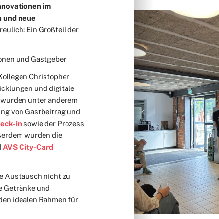
Innovationen im
n und neue
eulich: Ein Großteil der
tionen und Gastgeber
Kollegen Christopher
icklungen und digitale
t wurden unter anderem
ung von Gastbeitrag und
Previous
eck-in
sowie der Prozess
ßerdem wurden die
d
AVS City-Card
e Austausch nicht zu
le Getränke und
den idealen Rahmen für