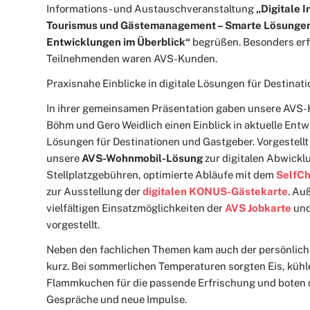
Informations- und Austauschveranstaltung
„Digitale 
Tourismus und Gästemanagement – Smarte Lösunge
Entwicklungen im Überblick“
begrüßen. Besonders erfr
Teilnehmenden waren AVS-Kunden.
Praxisnahe Einblicke in digitale Lösungen für Destina
In ihrer gemeinsamen Präsentation gaben unsere AVS-
Böhm und Gero Weidlich einen Einblick in aktuelle Entw
Lösungen für Destinationen und Gastgeber. Vorgestell
unsere
AVS-Wohnmobil-Lösung
zur digitalen Abwickl
Stellplatzgebühren, optimierte Abläufe mit dem
SelfCh
zur Ausstellung der
digitalen KONUS-Gästekarte
. Au
vielfältigen Einsatzmöglichkeiten der
AVS Jobkarte
un
vorgestellt.
Neben den fachlichen Themen kam auch der persönlich
kurz. Bei sommerlichen Temperaturen sorgten Eis, küh
Flammkuchen für die passende Erfrischung und boten 
Gespräche und neue Impulse.