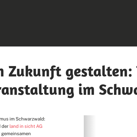
 Zukunft gestalten: 
ranstaltung im Schw
smus im Schwarzwald:
 der
land in sicht AG
zur gemeinsamen