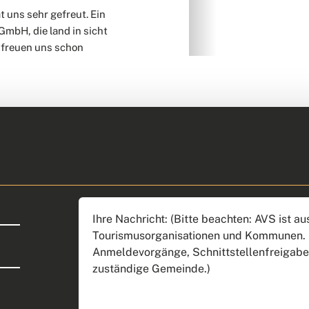
 uns sehr gefreut. Ein
mbH, die land in sicht
2
3
4
5
r freuen uns schon