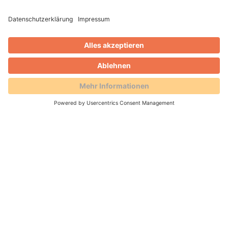
02.04.2026 -
Mit Inbetriebnahme der
Schnittstelle „Chekin“ intensiviert die AVS
GmbH künftig die Zusammenarbeit mit dem
Reservierungsportal Holidu. Die
Möglichkeiten in den Prozessen werden
erweitert.