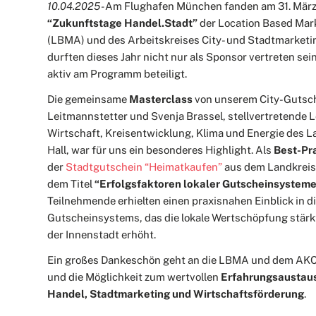
10.04.2025 -
Am Flughafen München fanden am 31. März 
“Zukunftstage Handel.Stadt”
der Location Based Mar
(LBMA) und des Arbeitskreises City- und Stadtmarketing
durften dieses Jahr nicht nur als Sponsor vertreten se
aktiv am Programm beteiligt.
Die gemeinsame
Masterclass
von unserem City-Gutsc
Leitmannstetter und Svenja Brassel, stellvertretende L
Wirtschaft, Kreisentwicklung, Klima und Energie des
Hall, war für uns ein besonderes Highlight. Als
Best-Pra
der
Stadtgutschein “Heimatkaufen”
aus dem Landkreis
dem Titel
“Erfolgsfaktoren lokaler Gutscheinsystem
Teilnehmende erhielten einen praxisnahen Einblick in 
Gutscheinsystems, das die lokale Wertschöpfung stärkt
der Innenstadt erhöht.
Ein großes Dankeschön geht an die LBMA und dem AKCS
und die Möglichkeit zum wertvollen
Erfahrungsaustaus
Handel, Stadtmarketing und Wirtschaftsförderung
.