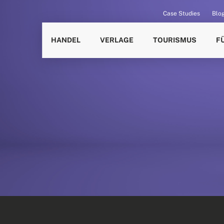
Case Studies
Blo
HANDEL
VERLAGE
TOURISMUS
F