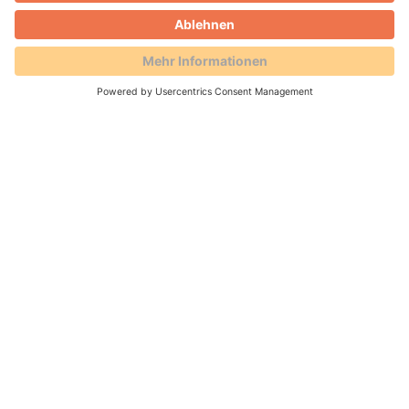
Digital schenken, lokal stärken
19.02.2026 -
Der City-Gutschein Meiningen ist
gestartet: digitaler Geschenkgutschein und
Job-Karte mit rund 40 Akzeptanzstellen.
Umgesetzt von der AVS für eine starke
Innenstadt.