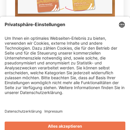
25.03.2026 -
Mit City-Gutschein, Jobkarte und
Tourist-Card schafft AVS gezielt Frequenz
und bindet Kaufkraft lokal.
WEITERLESEN
Thomas Leitmannstetter
Blog
City-Gutschein Meiningen: