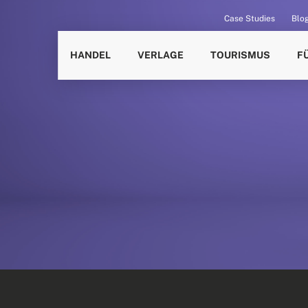
Case Studies
Blo
HANDEL
VERLAGE
TOURISMUS
F