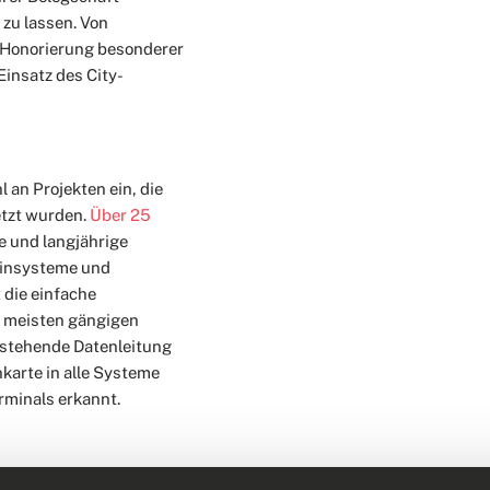
zu lassen. Von
r Honorierung besonderer
Einsatz des City-
l an Projekten ein, die
etzt wurden.
Über 25
e und langjährige
einsysteme und
 die einfache
en meisten gängigen
estehende Datenleitung
karte in alle Systeme
rminals erkannt.