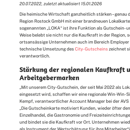
20.07.2022, zuletzt aktualisiert 15.01.2026
Die heimische Wirtschaft ganzheitlich stärken – genau 
Region Rostock GmbH mit einer brandneuen Lokalkarte
sogenannten „LOKA“ ist ihre Funktion als Gutschein- u
Weise belebt sie nicht nur die Kaufkraft in der Region,
ortsansässige Unternehmen auch im Bereich Employer 
technische Umsetzung des
City-Gutscheins
zeichnet s
verantwortlich.
Stärkung der regionalen Kaufkraft 
Arbeitgebermarken
„Mit unserem City-Gutschein, der seit Mai 2022 als Lo
eingesetzt wird, schaffen wir eine regionale Win-Win-Si
Kempf, verantwortlicher Account Manager bei der AVS
„Die Gutscheinkarte motiviert Kunden, wieder öfter de
Einzelhandel, die Gastronomie und Freizeiteinrichtunge
und bindet sie die Kaufkraft vor Ort. Unternehmen wie
als Instrument der Wertschätzung für ihre Mitarbeiter*