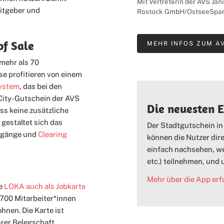
Mit Vertreterin der AVS J
eitgeber und
Rostock GmbH/OstseeSpa
of Sale
MEHR INFOS ZUM AV
mehr als 70
se profitieren von einem
ystem
, das bei den
 City-Gutschein der AVS
Die neuesten 
ss keine zusätzliche
gestaltet sich das
Der Stadtgutschein in
ingänge und
Clearing
können die Nutzer dir
einfach nachsehen, we
etc.) teilnehmen, und
Mehr über die App erf
ie
LOKA auch als Jobkarte
 700 Mitarbeiter*innen
hnen. Die Karte ist
hrer Belegschaft