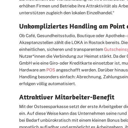
erhöhen Firmen und Betriebe ihre Attraktivität als Arb
unterstützen zugleich den lokalen Einzelhandel.“
Unkompliziertes Handling am
Point 
Ob Café, Gesundheitsstudio, Boutique oder Apotheke – 
Akzeptanzstellen zählt die LOKA in Rostock bereits. Die
einheitlichen, sicheren und transparentem
Gutscheins
Nutzer*innen die Verbindung zur Heimat stärkt. Da der
GmbH wie eine Giro- oder Kreditkarte einsetzbar ist, mu
Hardware am
POS
angeschafft werden. Darüber hinaus 
Handling besonders einfach: Abrechnung, Zahlungse
erfolgen völlig automatisiert.
Attraktiver Mitarbeiter-Benefit
Mit der Ostseesparkasse setzt der erste Arbeitgeber d
ein. Auf diese Weise kann das Unternehmen seine rund
bei Bedarf unbürokratisch mit einem kleinen Bonus belo
monatlich aufladbar und ermöglicht es Arbeitgebern, i