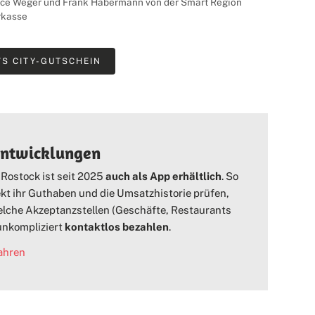
anice Weger und Frank Habermann von der Smart Region
rkasse
S CITY-GUTSCHEIN
Entwicklungen
 Rostock ist seit 2025
auch als App erhältlich
. So
ekt ihr Guthaben und die Umsatzhistorie prüfen,
lche Akzeptanzstellen (Geschäfte, Restaurants
 unkompliziert
kontaktlos bezahlen
.
ahren