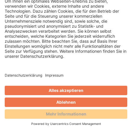
WEITERLESEN
Thomas Leitmannstetter
Blog
WertheimCard: Digitaler City-
Gutschein und Jobkarte in einem
System