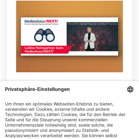
30.04.2026 -
Wofür brauchen Menschen
Medien in Zukunft überhaupt noch? Dieser
Frage ging Ladina Heimgartner, Head Media
Ringier, CEO Ringier Medien Schweiz und
Mitglied des Group Executive Board, in ihrer
Keynote nach – und setzte damit einen der
wichtigsten Impulse des Tages.