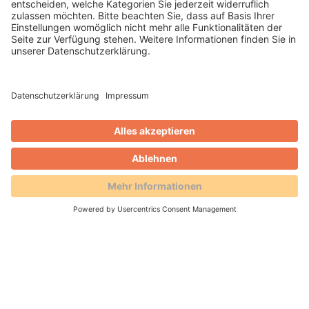
WEITERLESEN
Matthias Keil
Blog
GenZ verstehen: Deep Talk