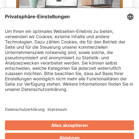
Das Thema Corona-Virus beschäftigt uns
momentan alle - Zeitungen, Websites und
social media sind gefüllt mit Berichten, neuen
Maßnahmen… bisher leider sehr viele davon
negativ. Auch Gesprächsthemen beziehen
sich aufgrund der ernstzunehmenden Lage,
die man mittlerweile täglich hautnah spürt,
immer mehr auf diese Herausforderung.
WEITERLESEN