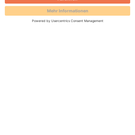
Azubis stellen sich vor -
Auszubildender zum
Fachlageristen Furkan
In einem kurzen Interview stellt sich Furkan,
Azubi zum Fachlageristen, vor und berichtet