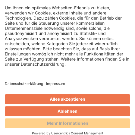
Attraktivität.
WEITERLESEN
Gero Weidlich
Blog
Zusammenarbeit mit dem
Reservierungsportal Holidu