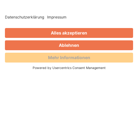
11.02.2026 -
Mit der „Collab“-Initiative lädt der
britische Verlag Future, bekannt für Marken
wie Ideal Home oder Marie Claire, Content-
Creator auf seine Plattformen ein. Ziel ist es,
die Reichweite auszubauen, neue Zielgruppen
zu erschließen und mehr Unabhängigkeit von
Google als Traffic-Quelle zu gewinnen. Im
Interview spricht Jason Orme, Managing
Director der Lifestyle-Marken bei Future, über
erste Erfahrungen.