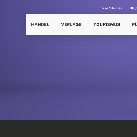
Case Studies
Blo
HANDEL
VERLAGE
TOURISMUS
F