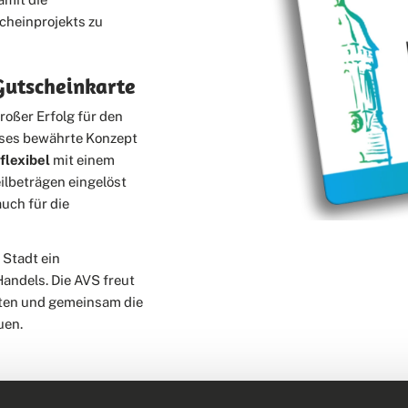
cheinprojekts zu
Gutscheinkarte
roßer Erfolg für den
eses bewährte Konzept
n
flexibel
mit einem
eilbeträgen eingelöst
auch für die
 Stadt ein
Handels. Die AVS freut
iten und gemeinsam die
uen.