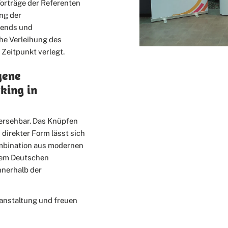
Vorträge der Referenten
ng der
rends und
he Verleihung des
Zeitpunkt verlegt.
gene
king in
ersehbar. Das Knüpfen
 direkter Form lässt sich
ombination aus modernen
dem Deutschen
nnerhalb der
anstaltung und freuen