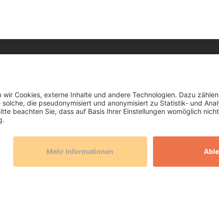
+49 921 802 558
(Mo - Fr 08:00 bis 17:00 Uhr)
service(at)avs.de
utz
Kontakt