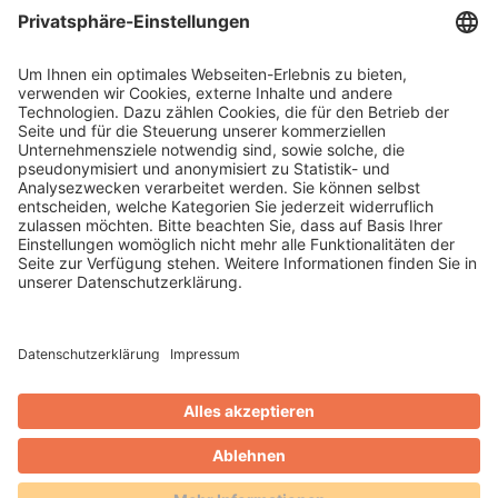
WEITERLESEN
Gero Weidlich
Blog
Zusammenarbeit mit dem
Reservierungsportal Holidu