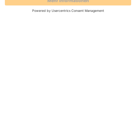
02.04.2026 -
Mit Inbetriebnahme der
Schnittstelle „Chekin“ intensiviert die AVS
GmbH künftig die Zusammenarbeit mit dem
Reservierungsportal Holidu. Die
Möglichkeiten in den Prozessen werden
erweitert.
WEITERLESEN