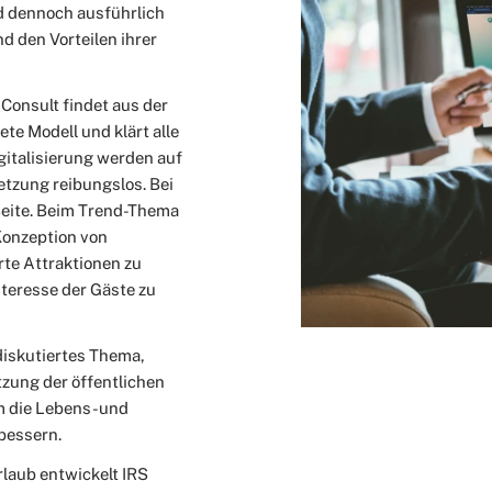
d dennoch ausführlich
d den Vorteilen ihrer
 Consult findet aus der
ete Modell und klärt alle
gitalisierung werden auf
etzung reibungslos. Bei
Seite. Beim Trend-Thema
Konzeption von
te Attraktionen zu
nteresse der Gäste zu
diskutiertes Thema,
zung der öffentlichen
um die Lebens-und
bessern.
rlaub entwickelt IRS