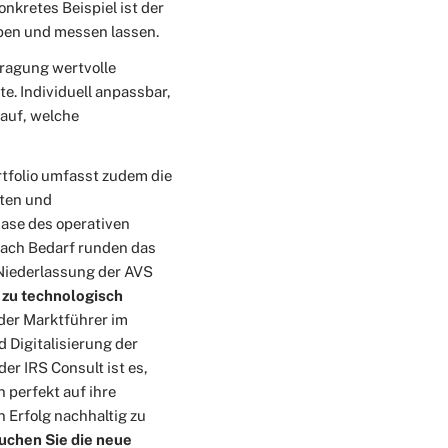
nkretes Beispiel ist der
eben und messen lassen.
fragung wertvolle
e. Individuell anpassbar,
 auf, welche
ortfolio umfasst zudem die
kten und
ase des operativen
 nach Bedarf runden das
 Niederlassung der AVS
 zu technologisch
der Marktführer im
 Digitalisierung der
er IRS Consult ist es,
 perfekt auf ihre
 Erfolg nachhaltig zu
uchen Sie die neue