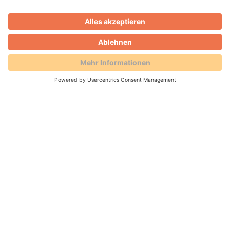
GenZ verstehen: Deep Talk
11.02.2026 -
Man kennt das: Eigentlich geht’s
nur um den neuesten Tee. Wer mit wem, wer
hat was gesagt, warum das schon wieder ein
Thema ist. Und dann nimmt das Gespräch
plötzlich eine Abzweigung Richtung „Okay,