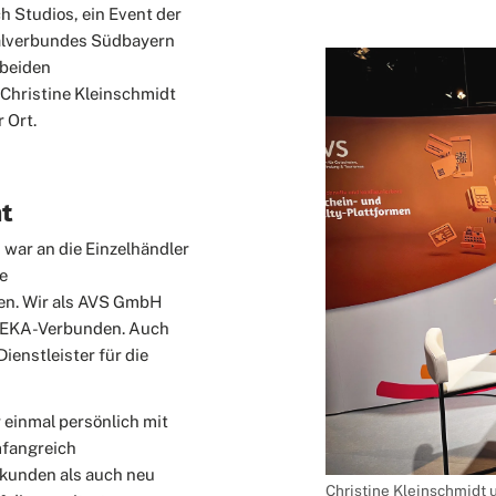
h Studios, ein Event der
nalverbundes Südbayern
 beiden
Christine Kleinschmidt
 Ort.
t
war an die Einzelhändler
le
ren. Wir als AVS GmbH
 EDEKA-Verbunden. Auch
ienstleister für die
 einmal persönlich mit
mfangreich
skunden als auch neu
Christine Kleinschmidt