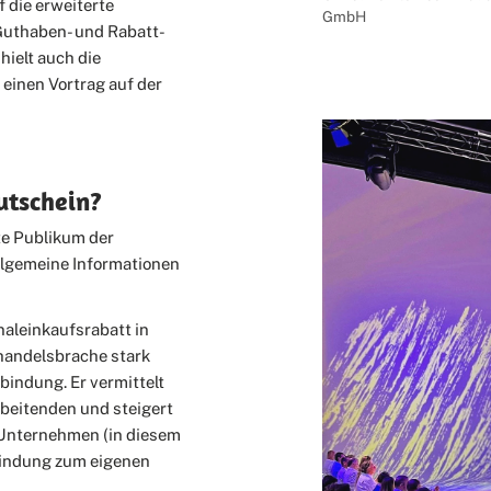
f die erweiterte
GmbH
Guthaben- und Rabatt-
hielt auch die
einen Vortrag auf der
utschein?
te Publikum der
allgemeine Informationen
naleinkaufsrabatt in
lhandelsbrache stark
rbindung. Er vermittelt
eitenden und steigert
 Unternehmen (in diesem
 Bindung zum eigenen