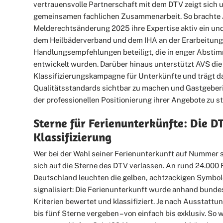
vertrauensvolle Partnerschaft mit dem DTV zeigt sich 
gemeinsamen fachlichen Zusammenarbeit. So brachte 
Melderechtsänderung 2025 ihre Expertise aktiv ein u
dem Heilbäderverband und dem IHA an der Erarbeitung
Handlungsempfehlungen beteiligt, die in enger Abst
entwickelt wurden. Darüber hinaus unterstützt AVS die
Klassifizierungskampagne für Unterkünfte und trägt da
Qualitätsstandards sichtbar zu machen und Gastgeber
der professionellen Positionierung ihrer Angebote zu s
Sterne für Ferienunterkünfte: Die D
Klassifizierung
Wer bei der Wahl seiner Ferienunterkunft auf Nummer s
sich auf die Sterne des DTV verlassen. An rund 24.000
Deutschland leuchten die gelben, achtzackigen Symbol
signalisiert: Die Ferienunterkunft wurde anhand bundes
Kriterien bewertet und klassifiziert. Je nach Ausstatt
bis fünf Sterne vergeben – von einfach bis exklusiv. So 