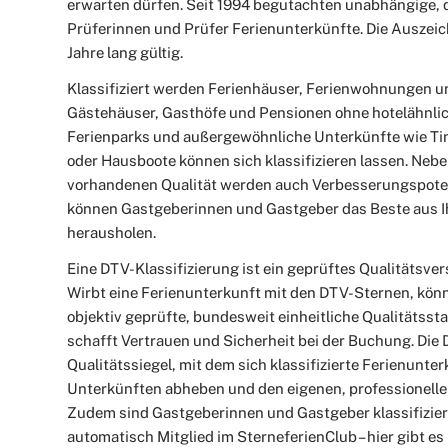
erwarten dürfen. Seit 1994 begutachten unabhängige,
Prüferinnen und Prüfer Ferienunterkünfte. Die Auszeich
Jahre lang gültig.
Klassifiziert werden Ferienhäuser, Ferienwohnungen 
Gästehäuser, Gasthöfe und Pensionen ohne hotelähnli
Ferienparks und außergewöhnliche Unterkünfte wie T
oder Hausboote können sich klassifizieren lassen. Neb
vorhandenen Qualität werden auch Verbesserungspoten
können Gastgeberinnen und Gastgeber das Beste aus I
herausholen.
Eine DTV-Klassifizierung ist ein geprüftes Qualitätsve
Wirbt eine Ferienunterkunft mit den DTV-Sternen, kön
objektiv geprüfte, bundesweit einheitliche Qualitätsst
schafft Vertrauen und Sicherheit bei der Buchung. Die
Qualitätssiegel, mit dem sich klassifizierte Ferienunte
Unterkünften abheben und den eigenen, professionelle
Zudem sind Gastgeberinnen und Gastgeber klassifizier
automatisch Mitglied im SterneferienClub – hier gibt es 