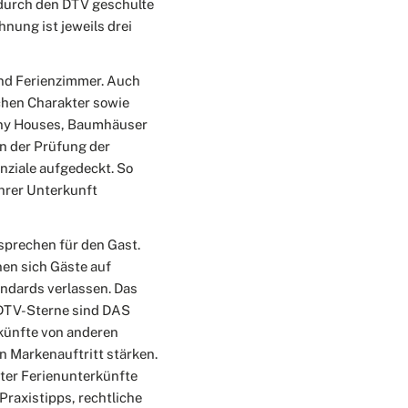
 durch den DTV geschulte
nung ist jeweils drei
und Ferienzimmer. Auch
chen Charakter sowie
iny Houses, Baumhäuser
en der Prüfung der
ziale aufgedeckt. So
hrer Unterkunft
rsprechen für den Gast.
nen sich Gäste auf
andards verlassen. Das
 DTV-Sterne sind DAS
rkünfte von anderen
n Markenauftritt stärken.
ter Ferienunterkünfte
Praxistipps, rechtliche