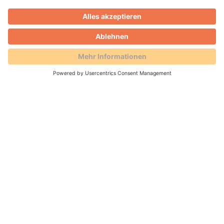
02.04.2026 -
Mit Inbetriebnahme der
Schnittstelle „Chekin“ intensiviert die AVS
GmbH künftig die Zusammenarbeit mit dem
Reservierungsportal Holidu. Die
Möglichkeiten in den Prozessen werden
erweitert.
WEITERLESEN