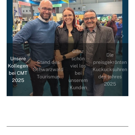
Previous
Next
Ganz
Die
Unsere
schön
Stand des
preisgekrönten
Kollegen
viel los
Schwarzwald
Kuckucksuhren
bei CMT
bei
Tourismus
des Jahres
2025
unserem
2025
Kunden