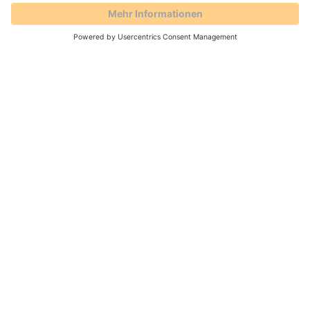
Gero Weidlich
Blog
Zusammenarbeit mit dem
Reservierungsportal Holidu