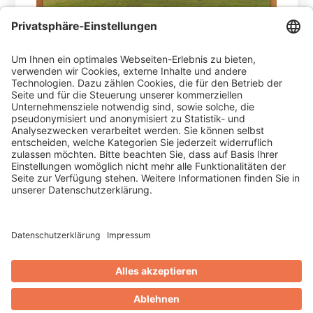
02.04.2026 -
Schon seit Mitte 2025 setzt die
Appenzellerland Tourismus AI bei seinem
Gästekartenprojekt „Appenzeller
Ferienkarte“ auf die Cardplattform der AVS.
Mit der Änderung der touristischen
Organisationsstrukturen mit Beginn 2026
gewinnt die Ferienkarte zusätzliche
Attraktivität.
WEITERLESEN