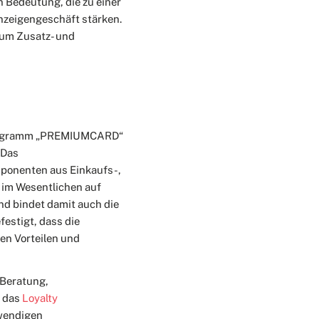
 Bedeutung, die zu einer
zeigengeschäft stärken.
 um Zusatz- und
sprogramm „PREMIUMCARD“
 Das
ponenten aus Einkaufs-,
 im Wesentlichen auf
d bindet damit auch die
festigt, dass die
en Vorteilen und
 Beratung,
t das
Loyalty
twendigen