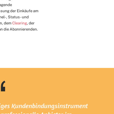
ragende
sung der Einkäufe am
el-, Status- und
en, dem
Clearing
, der
an die Abonnierenden.
iges Kundenbindungsinstrument