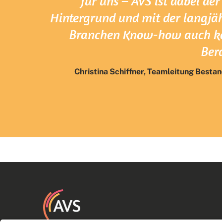
für uns – AVS ist dabei der
Hintergrund und mit der langjä
Branchen Know-how auch ko
Bera
Christina Schiffner, Teamleitung Best