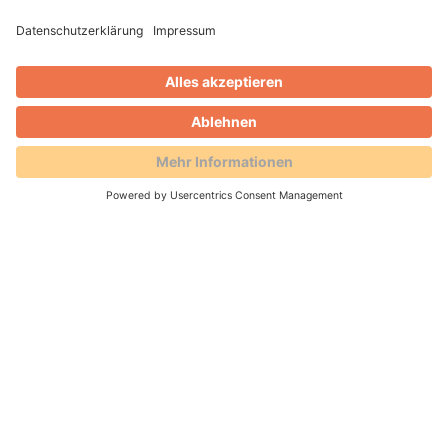
Gero Weidlich
Blog
AVS mit Schnittstelle zum
Landesamt für Statistik
16.11.2023
- Beherbergungsbetriebe sind