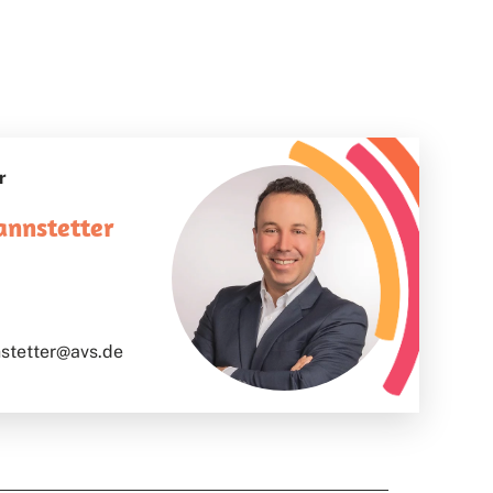
r
annstetter
stetter@avs.de