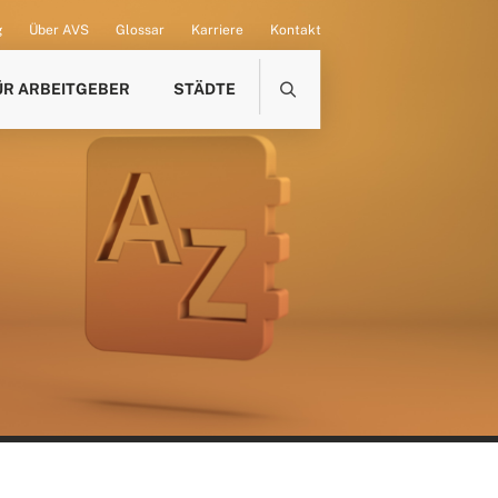
g
Über AVS
Glossar
Karriere
Kontakt
ÜR ARBEITGEBER
STÄDTE