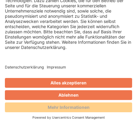
Horst Kempf
Blog
AVS und Retail Match starten
neues Centergutschein-System